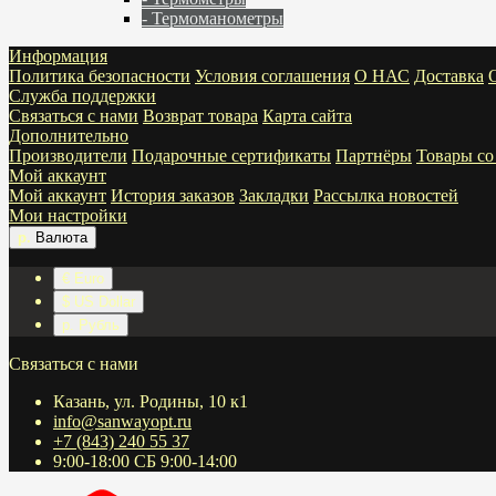
- Термоманометры
Информация
Политика безопасности
Условия соглашения
О НАС
Доставка
Служба поддержки
Связаться с нами
Возврат товара
Карта сайта
Дополнительно
Производители
Подарочные сертификаты
Партнёры
Товары со
Мой аккаунт
Мой аккаунт
История заказов
Закладки
Рассылка новостей
Мои настройки
р.
Валюта
€ Euro
$ US Dollar
р. Рубль
Связаться с нами
Казань, ул. Родины, 10 к1
info@sanwayopt.ru
+7 (843) 240 55 37
9:00-18:00 СБ 9:00-14:00