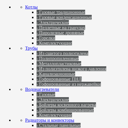
Котлы
- Газовые традиционные
- Газовые конденсационные
- Электрические
- Пеллетные на гранулах
- Пиролизные дровяные
- Горелки
- Комплектующие
Трубы
- Из сшитого полиэтилена
- Полипропиленовые
- Металлопластиковые
- Из полиэтилена низкого давления
- Канализационные
- Гофрированные ПНД
- Гофрированные из нержавейки
Водонагреватели
- Газовые
- Электрические
- Бойлеры косвенного нагрева
- Бойлеры комбинированные
- Комплектующие
Радиаторы и конвекторы
- Стальные панельные