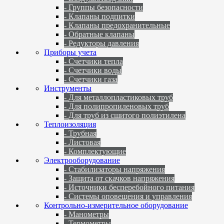
- Группы безопасности
- Клапаны подпитки
- Клапаны предохранительные
- Обратные клапаны
- Редукторы давления
Приборы учета
- Счетчики тепла
- Счетчики воды
- Счетчики газа
Инструменты
- Для металлопластиковых труб
- Для полипропиленовых труб
- Для труб из сшитого полиэтилена
Теплоизоляция
- Трубная
- Листовая
- Комплектующие
Электрооборудование
- Стабилизаторы напряжения
- Защита от скачков напряжения
- Источники бесперебойного питания
- Системы оповещения и управления
Контрольно-измерительное оборудование
- Манометры
- Термометры