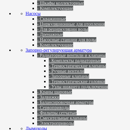
- Шкафы коллекторные
- Комплектующие
Насосы
- Скважинные
- Циркуляционные для отопления
- Для рециркуляции воды
- Дренажные
- Насосные станции для воды
- Комплектующие
Запорно-регулирующая арматура
- Радиаторные вентили и клапаны
- Комплекты радиаторные
- Термостатические клапаны
- Ручные вентили
- Запорные клапаны
- Термостатические головки
- Узлы нижнего подключения
- Краны шаровые
- Задвижки
- Балансировочная арматура
- Сервоприводы
- Фильтры сетчатые
- Смесительные клапаны
- Электроприводы
Дымоходы