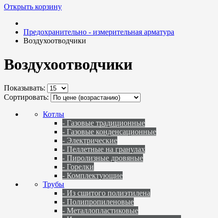
Открыть корзину
Предохранительно - измерительная арматура
Воздухоотводчики
Воздухоотводчики
Показывать:
Сортировать:
Котлы
- Газовые традиционные
- Газовые конденсационные
- Электрические
- Пеллетные на гранулах
- Пиролизные дровяные
- Горелки
- Комплектующие
Трубы
- Из сшитого полиэтилена
- Полипропиленовые
- Металлопластиковые