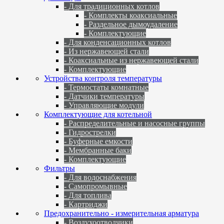
- Для традиционных котлов
- Комплекты коаксиальные
- Раздельное дымоудаление
- Комплектующие
- Для конденсационных котлов
- Из нержавеющей стали
- Коаксиальные из нержавеющей стали
- Комплектующие
Устройства контроля температуры
- Термостаты комнатные
- Датчики температуры
- Управляющие модули
Комплектующие для котельной
- Распределительные и насосные группы
- Гидрострелки
- Буферные емкости
- Мембранные баки
- Комплектующие
Фильтры
- Для водоснабжения
- Самопромывные
- Для топлива
- Картриджи
Предохранительно - измерительная арматура
- Воздухоотводчики