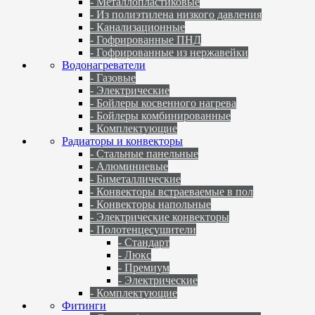
- Металлопластиковые
- Из полиэтилена низкого давления
- Канализационные
- Гофрированные ПНД
- Гофрированные из нержавейки
Водонагреватели
- Газовые
- Электрические
- Бойлеры косвенного нагрева
- Бойлеры комбинированные
- Комплектующие
Радиаторы и конвекторы
- Стальные панельные
- Алюминиевые
- Биметаллические
- Конвекторы встраеваемые в пол
- Конвекторы напольные
- Электрические конвекторы
- Полотенцесушители
- Стандарт
- Люкс
- Премиум
- Электрические
- Комплектующие
Фитинги