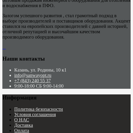
оптовым продажам инженерного оборудования для отопления
и водоснабжения в ПФО.
Залогом успешного развития , стал грамотный подход в
выборе производителей и поставщиков оборудования. Акцент
ставился на европейских производителей с давней историей,
отличной репутацией и высочайшим качеством
производимого оборудования.
Наши контакты
Казань, ул. Родины, 10 к1
info@sanwayopt.ru
+7 (843) 240 55 37
9:00-18:00 СБ 9:00-14:00
Информация
Политика безопасности
Условия соглашения
О НАС
Доставка
Оплата