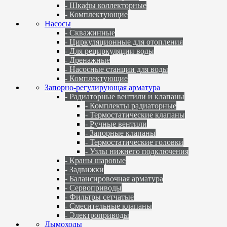
- Шкафы коллекторные
- Комплектующие
Насосы
- Скважинные
- Циркуляционные для отопления
- Для рециркуляции воды
- Дренажные
- Насосные станции для воды
- Комплектующие
Запорно-регулирующая арматура
- Радиаторные вентили и клапаны
- Комплекты радиаторные
- Термостатические клапаны
- Ручные вентили
- Запорные клапаны
- Термостатические головки
- Узлы нижнего подключения
- Краны шаровые
- Задвижки
- Балансировочная арматура
- Сервоприводы
- Фильтры сетчатые
- Смесительные клапаны
- Электроприводы
Дымоходы