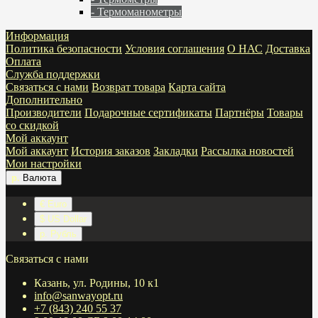
- Термоманометры
Информация
Политика безопасности
Условия соглашения
О НАС
Доставка
Оплата
Служба поддержки
Связаться с нами
Возврат товара
Карта сайта
Дополнительно
Производители
Подарочные сертификаты
Партнёры
Товары
со скидкой
Мой аккаунт
Мой аккаунт
История заказов
Закладки
Рассылка новостей
Мои настройки
р.
Валюта
€ Euro
$ US Dollar
р. Рубль
Связаться с нами
Казань, ул. Родины, 10 к1
info@sanwayopt.ru
+7 (843) 240 55 37