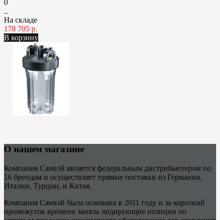
0
..
На складе
178 705 р.
В корзину
О нашем магазине
Компания Санвэй является федеральным дистрибьютером по
16 брендам и осуществляет прямые поставки из Германии,
Италии, Турции, и Китая.
Компания Санвэй была основана в 2011 году и за короткий
промежуток времени заняла лидирующие позиции по