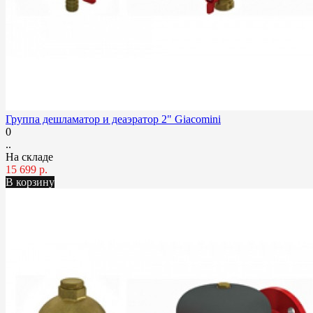
Группа дешламатор и деаэратор 2" Giacomini
0
..
На складе
15 699 р.
В корзину