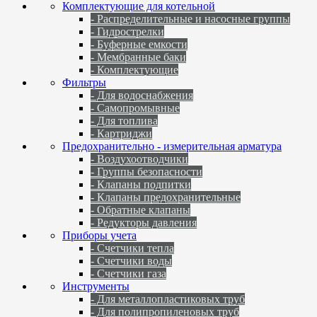
Комплектующие для котельной
- Распределительные и насосные группы
- Гидрострелки
- Буферные емкости
- Мембранные баки
- Комплектующие
Фильтры
- Для водоснабжения
- Самопромывные
- Для топлива
- Картриджи
Предохранительно - измерительная арматура
- Воздухоотводчики
- Группы безопасности
- Клапаны подпитки
- Клапаны предохранительные
- Обратные клапаны
- Редукторы давления
Приборы учета
- Счетчики тепла
- Счетчики воды
- Счетчики газа
Инструменты
- Для металлопластиковых труб
- Для полипропиленовых труб