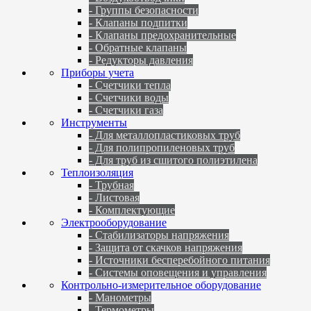
- Группы безопасности
- Клапаны подпитки
- Клапаны предохранительные
- Обратные клапаны
- Редукторы давления
Приборы учета
- Счетчики тепла
- Счетчики воды
- Счетчики газа
Инструменты
- Для металлопластиковых труб
- Для полипропиленовых труб
- Для труб из сшитого полиэтилена
Теплоизоляция
- Трубная
- Листовая
- Комплектующие
Электрооборудование
- Стабилизаторы напряжения
- Защита от скачков напряжения
- Источники бесперебойного питания
- Системы оповещения и управления
Контрольно-измерительное оборудование
- Манометры
- Термометры