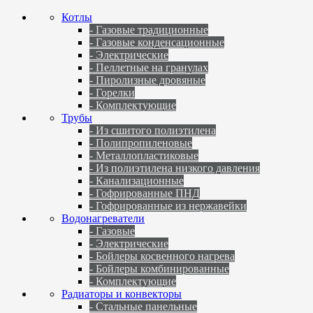
Котлы
- Газовые традиционные
- Газовые конденсационные
- Электрические
- Пеллетные на гранулах
- Пиролизные дровяные
- Горелки
- Комплектующие
Трубы
- Из сшитого полиэтилена
- Полипропиленовые
- Металлопластиковые
- Из полиэтилена низкого давления
- Канализационные
- Гофрированные ПНД
- Гофрированные из нержавейки
Водонагреватели
- Газовые
- Электрические
- Бойлеры косвенного нагрева
- Бойлеры комбинированные
- Комплектующие
Радиаторы и конвекторы
- Стальные панельные