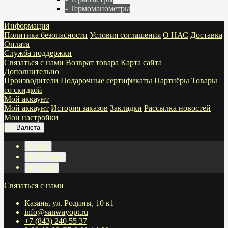
- Термоманометры
Информация
Политика безопасности
Условия соглашения
О НАС
Доставка
Оплата
Служба поддержки
Связаться с нами
Возврат товара
Карта сайта
Дополнительно
Производители
Подарочные сертификаты
Партнёры
Товары
со скидкой
Мой аккаунт
Мой аккаунт
История заказов
Закладки
Рассылка новостей
Мои настройки
р.
Валюта
€ Euro
$ US Dollar
р. Рубль
Связаться с нами
Казань, ул. Родины, 10 к1
info@sanwayopt.ru
+7 (843) 240 55 37