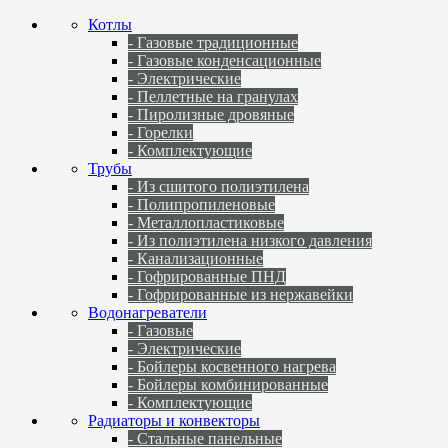
Котлы
- Газовые традиционные
- Газовые конденсационные
- Электрические
- Пеллетные на гранулах
- Пиролизные дровяные
- Горелки
- Комплектующие
Трубы
- Из сшитого полиэтилена
- Полипропиленовые
- Металлопластиковые
- Из полиэтилена низкого давления
- Канализационные
- Гофрированные ПНД
- Гофрированные из нержавейки
Водонагреватели
- Газовые
- Электрические
- Бойлеры косвенного нагрева
- Бойлеры комбинированные
- Комплектующие
Радиаторы и конвекторы
- Стальные панельные