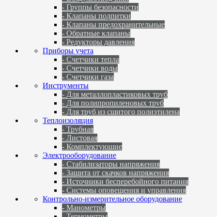
- Группы безопасности
- Клапаны подпитки
- Клапаны предохранительные
- Обратные клапаны
- Редукторы давления
Приборы учета
- Счетчики тепла
- Счетчики воды
- Счетчики газа
Инструменты
- Для металлопластиковых труб
- Для полипропиленовых труб
- Для труб из сшитого полиэтилена
Теплоизоляция
- Трубная
- Листовая
- Комплектующие
Электрооборудование
- Стабилизаторы напряжения
- Защита от скачков напряжения
- Источники бесперебойного питания
- Системы оповещения и управления
Контрольно-измерительное оборудование
- Манометры
- Термометры