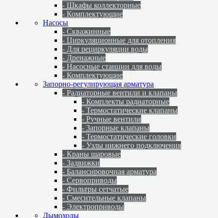
- Шкафы коллекторные
- Комплектующие
Насосы
- Скважинные
- Циркуляционные для отопления
- Для рециркуляции воды
- Дренажные
- Насосные станции для воды
- Комплектующие
Запорно-регулирующая арматура
- Радиаторные вентили и клапаны
- Комплекты радиаторные
- Термостатические клапаны
- Ручные вентили
- Запорные клапаны
- Термостатические головки
- Узлы нижнего подключения
- Краны шаровые
- Задвижки
- Балансировочная арматура
- Сервоприводы
- Фильтры сетчатые
- Смесительные клапаны
- Электроприводы
Дымоходы