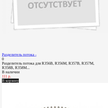
Разделитель потока -
0
Разделитель потока для R356B, R356M, R357B, R357M,
R358B, R358M...
В наличии
111 р.
В корзину