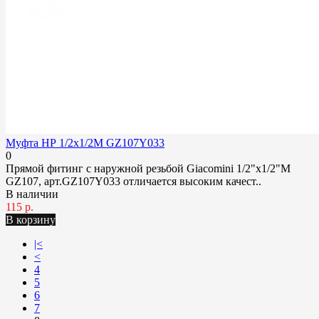
Муфта НР 1/2x1/2M GZ107Y033
0
Прямой фитинг с наружной резьбой Giacomini 1/2"x1/2"M
GZ107, арт.GZ107Y033 отличается высоким качест..
В наличии
115 р.
В корзину
|<
<
4
5
6
7