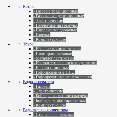
Котлы
- Газовые традиционные
- Газовые конденсационные
- Электрические
- Пеллетные на гранулах
- Пиролизные дровяные
- Горелки
- Комплектующие
Трубы
- Из сшитого полиэтилена
- Полипропиленовые
- Металлопластиковые
- Из полиэтилена низкого давления
- Канализационные
- Гофрированные ПНД
- Гофрированные из нержавейки
Водонагреватели
- Газовые
- Электрические
- Бойлеры косвенного нагрева
- Бойлеры комбинированные
- Комплектующие
Радиаторы и конвекторы
- Стальные панельные