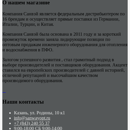
О нашем магазине
Компания Санвэй является федеральным дистрибьютером по
16 брендам и осуществляет прямые поставки из Германии,
Италии, Турции, и Китая.
Компания Санвэй была основана в 2011 году и за короткий
промежуток времени заняла лидирующие позиции по
оптовым продажам инженерного оборудования для отопления
и водоснабжения в ПФО.
Залогом успешного развития , стал грамотный подход в
выборе производителей и поставщиков оборудования. Акцент
ставился на европейских производителей с давней историей,
отличной репутацией и высочайшим качеством
производимого оборудования.
Наши контакты
Казань, ул. Родины, 10 к1
info@sanwayopt.ru
+7 (843) 240 55 37
9:00-18:00 СБ 9:00-14:00