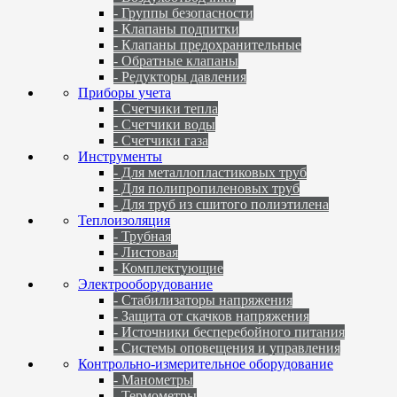
- Группы безопасности
- Клапаны подпитки
- Клапаны предохранительные
- Обратные клапаны
- Редукторы давления
Приборы учета
- Счетчики тепла
- Счетчики воды
- Счетчики газа
Инструменты
- Для металлопластиковых труб
- Для полипропиленовых труб
- Для труб из сшитого полиэтилена
Теплоизоляция
- Трубная
- Листовая
- Комплектующие
Электрооборудование
- Стабилизаторы напряжения
- Защита от скачков напряжения
- Источники бесперебойного питания
- Системы оповещения и управления
Контрольно-измерительное оборудование
- Манометры
- Термометры