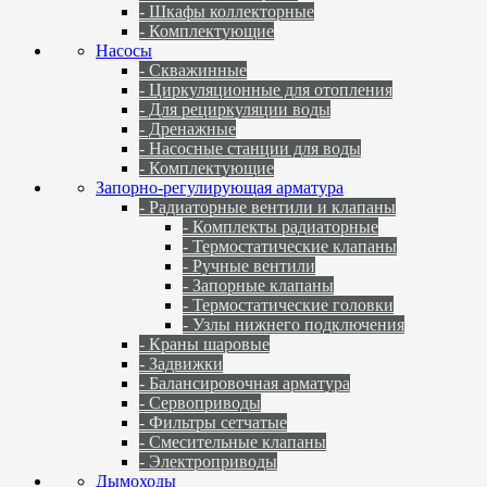
- Шкафы коллекторные
- Комплектующие
Насосы
- Скважинные
- Циркуляционные для отопления
- Для рециркуляции воды
- Дренажные
- Насосные станции для воды
- Комплектующие
Запорно-регулирующая арматура
- Радиаторные вентили и клапаны
- Комплекты радиаторные
- Термостатические клапаны
- Ручные вентили
- Запорные клапаны
- Термостатические головки
- Узлы нижнего подключения
- Краны шаровые
- Задвижки
- Балансировочная арматура
- Сервоприводы
- Фильтры сетчатые
- Смесительные клапаны
- Электроприводы
Дымоходы