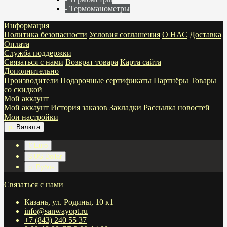
- Термоманометры
Информация
Политика безопасности
Условия соглашения
О НАС
Доставка
Оплата
Служба поддержки
Связаться с нами
Возврат товара
Карта сайта
Дополнительно
Производители
Подарочные сертификаты
Партнёры
Товары
со скидкой
Мой аккаунт
Мой аккаунт
История заказов
Закладки
Рассылка новостей
Мои настройки
р.
Валюта
€ Euro
$ US Dollar
р. Рубль
Связаться с нами
Казань, ул. Родины, 10 к1
info@sanwayopt.ru
+7 (843) 240 55 37